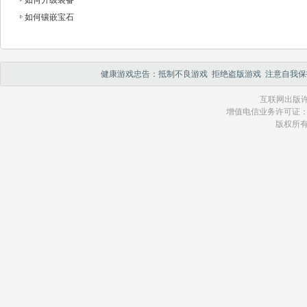
如何升级装备
如何镶嵌宝石
健康游戏忠告：抵制不良游戏 拒绝盗版游戏 注意自我保
互联网出版许
增值电信业务许可证：琼 B2
版权所