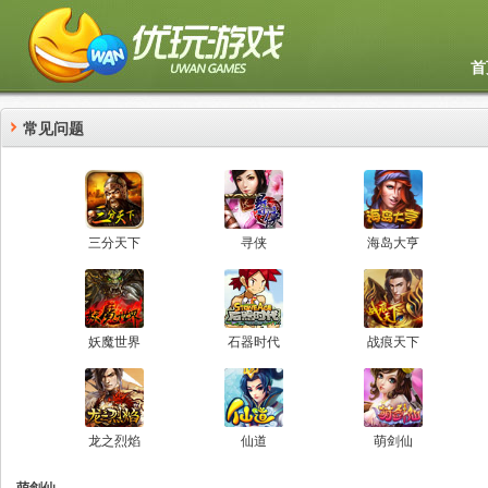
首
常见问题
三分天下
寻侠
海岛大亨
妖魔世界
石器时代
战痕天下
龙之烈焰
仙道
萌剑仙