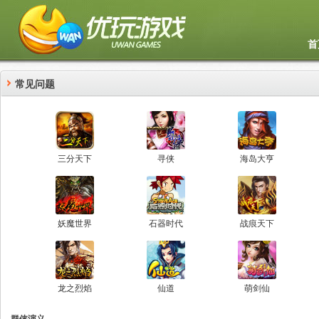
首
常见问题
三分天下
寻侠
海岛大亨
妖魔世界
石器时代
战痕天下
龙之烈焰
仙道
萌剑仙