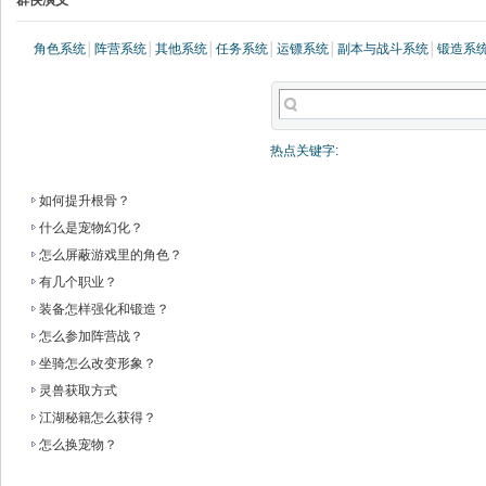
群侠演义
角色系统
│
阵营系统
│
其他系统
│
任务系统
│
运镖系统
│
副本与战斗系统
│
锻造系
热点关键字:
如何提升根骨？
什么是宠物幻化？
怎么屏蔽游戏里的角色？
有几个职业？
装备怎样强化和锻造？
怎么参加阵营战？
坐骑怎么改变形象？
灵兽获取方式
江湖秘籍怎么获得？
怎么换宠物？