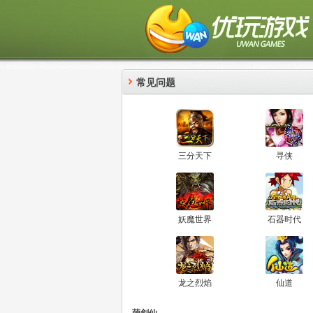
常见问题
三分天下
寻侠
妖魔世界
石器时代
龙之烈焰
仙道