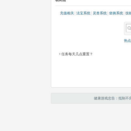
萌剑仙
充值相关
│
法宝系统
│
灵兽系统
│
坐骑系统
│
技
热点
任务每天几点重置？
健康游戏忠告：抵制不良