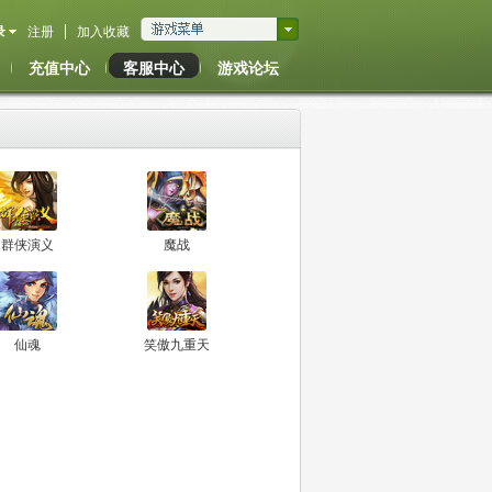
录
注册
加入收藏
充值中心
客服中心
游戏论坛
群侠演义
魔战
仙魂
笑傲九重天