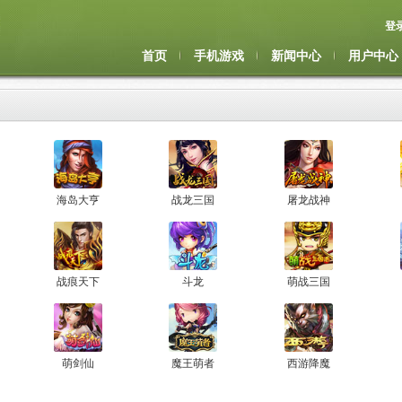
登
首页
手机游戏
新闻中心
用户中心
海岛大亨
战龙三国
屠龙战神
战痕天下
斗龙
萌战三国
萌剑仙
魔王萌者
西游降魔