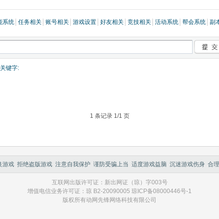
能系统
│
任务相关
│
账号相关
│
游戏设置
│
好友相关
│
竞技相关
│
活动系统
│
帮会系统
│
副
关键字:
1 条记录 1/1 页
游戏 拒绝盗版游戏 注意自我保护 谨防受骗上当 适度游戏益脑 沉迷游戏伤身 合
互联网出版许可证：新出网证（琼）字003号
增值电信业务许可证：琼 B2-20090005 琼ICP备08000446号-1
版权所有动网先锋网络科技有限公司