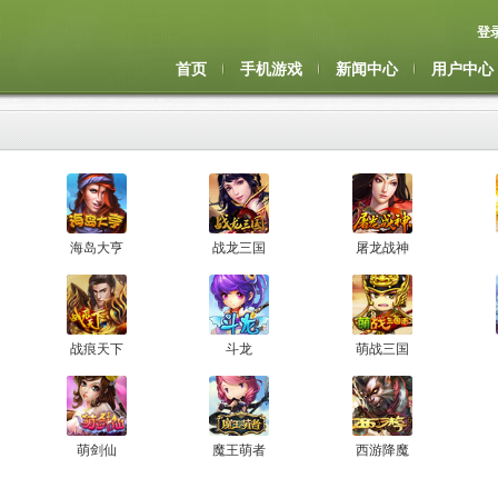
登
首页
手机游戏
新闻中心
用户中心
海岛大亨
战龙三国
屠龙战神
战痕天下
斗龙
萌战三国
萌剑仙
魔王萌者
西游降魔