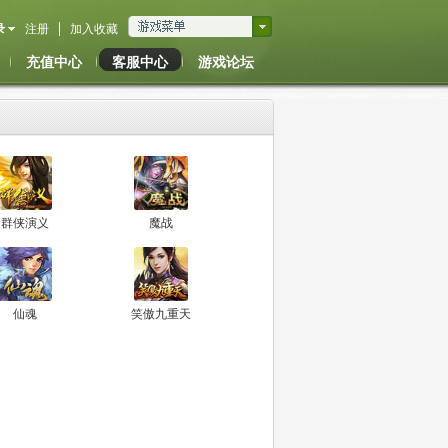
录
注册
加入收藏
充值中心
客服中心
游戏论坛
群侠演义
魔战
仙魂
笑傲九重天