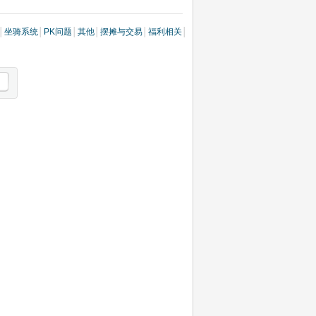
│
坐骑系统
│
PK问题
│
其他
│
摆摊与交易
│
福利相关
│