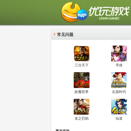
常见问题
三分天下
寻侠
妖魔世界
石器时代
龙之烈焰
仙道