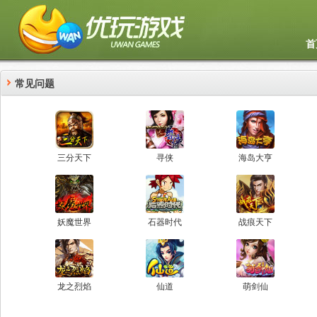
首
常见问题
三分天下
寻侠
海岛大亨
妖魔世界
石器时代
战痕天下
龙之烈焰
仙道
萌剑仙