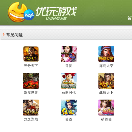
首
常见问题
三分天下
寻侠
海岛大亨
妖魔世界
石器时代
战痕天下
龙之烈焰
仙道
萌剑仙