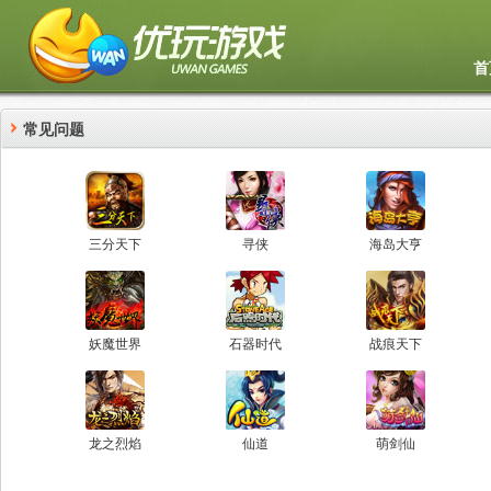
首
常见问题
三分天下
寻侠
海岛大亨
妖魔世界
石器时代
战痕天下
龙之烈焰
仙道
萌剑仙