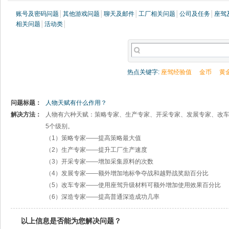
账号及密码问题
│
其他游戏问题
│
聊天及邮件
│
工厂相关问题
│
公司及任务
│
座驾
相关问题
│
活动类
│
热点关键字:
座驾经验值
金币
黄
问题标题：
人物天赋有什么作用？
解决方法：
人物有六种天赋：策略专家、生产专家、开采专家、发展专家、改车
5个级别。
（1）策略专家——提高策略最大值
（2）生产专家——提升工厂生产速度
（3）开采专家——增加采集原料的次数
（4）发展专家——额外增加地标争夺战和越野战奖励百分比
（5）改车专家——使用座驾升级材料可额外增加使用效果百分比
（6）深造专家——提高普通深造成功几率
以上信息是否能为您解决问题？