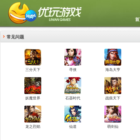
首
常见问题
三分天下
寻侠
海岛大亨
妖魔世界
石器时代
战痕天下
龙之烈焰
仙道
萌剑仙