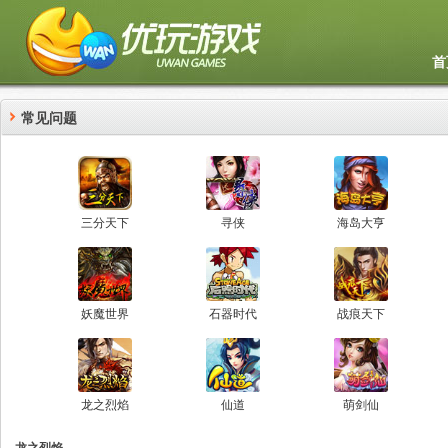
首
常见问题
三分天下
寻侠
海岛大亨
妖魔世界
石器时代
战痕天下
龙之烈焰
仙道
萌剑仙