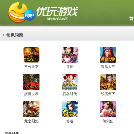
首
常见问题
三分天下
寻侠
海岛大亨
妖魔世界
石器时代
战痕天下
龙之烈焰
仙道
萌剑仙