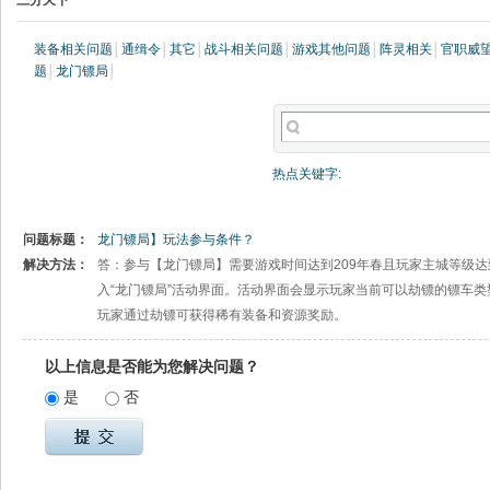
三分天下
装备相关问题
│
通缉令
│
其它
│
战斗相关问题
│
游戏其他问题
│
阵灵相关
│
官职威
题
│
龙门镖局
│
热点关键字:
问题标题：
龙门镖局】玩法参与条件？
解决方法：
答：参与【龙门镖局】需要游戏时间达到209年春且玩家主城等级达到
入“龙门镖局”活动界面。活动界面会显示玩家当前可以劫镖的镖车类
玩家通过劫镖可获得稀有装备和资源奖励。
以上信息是否能为您解决问题？
是
否