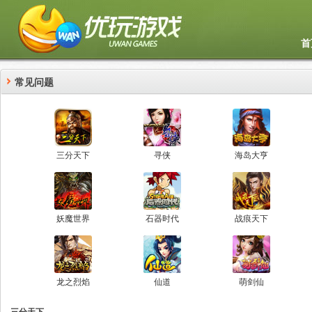
首
常见问题
三分天下
寻侠
海岛大亨
妖魔世界
石器时代
战痕天下
龙之烈焰
仙道
萌剑仙