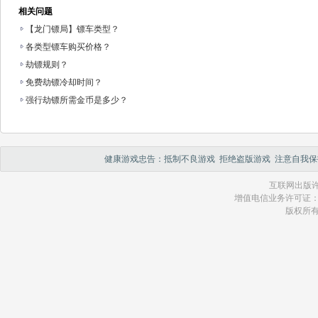
相关问题
【龙门镖局】镖车类型？
各类型镖车购买价格？
劫镖规则？
免费劫镖冷却时间？
强行劫镖所需金币是多少？
健康游戏忠告：抵制不良游戏 拒绝盗版游戏 注意自我保
互联网出版许
增值电信业务许可证：琼 B2
版权所