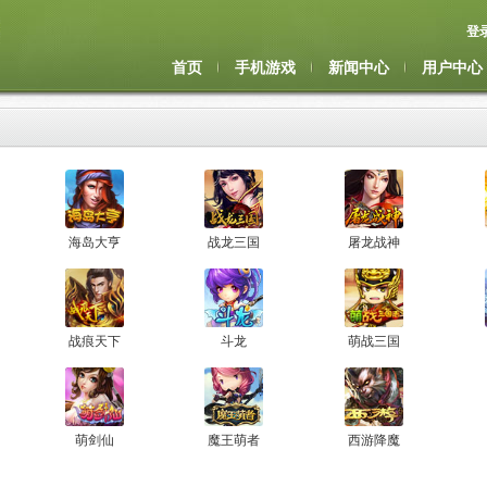
登
首页
手机游戏
新闻中心
用户中心
海岛大亨
战龙三国
屠龙战神
战痕天下
斗龙
萌战三国
萌剑仙
魔王萌者
西游降魔