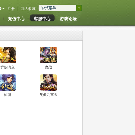
录
注册
加入收藏
充值中心
客服中心
游戏论坛
群侠演义
魔战
仙魂
笑傲九重天