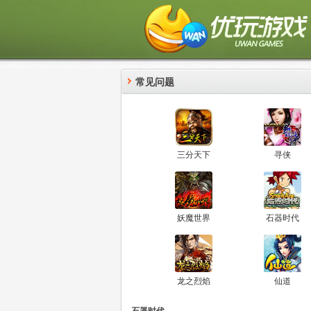
常见问题
三分天下
寻侠
妖魔世界
石器时代
龙之烈焰
仙道