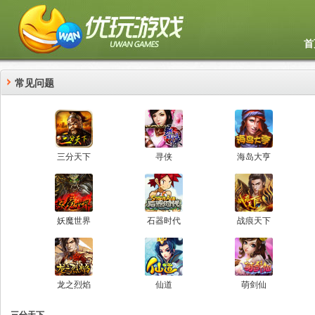
首
常见问题
三分天下
寻侠
海岛大亨
妖魔世界
石器时代
战痕天下
龙之烈焰
仙道
萌剑仙