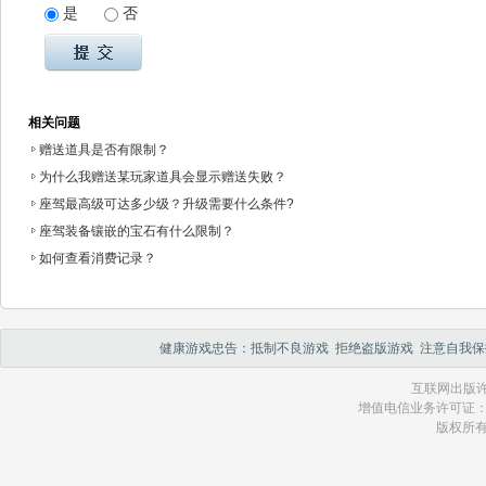
是
否
相关问题
赠送道具是否有限制？
为什么我赠送某玩家道具会显示赠送失败？
座驾最高级可达多少级？升级需要什么条件?
座驾装备镶嵌的宝石有什么限制？
如何查看消费记录？
健康游戏忠告：抵制不良游戏 拒绝盗版游戏 注意自我保
互联网出版许
增值电信业务许可证：琼 B2
版权所