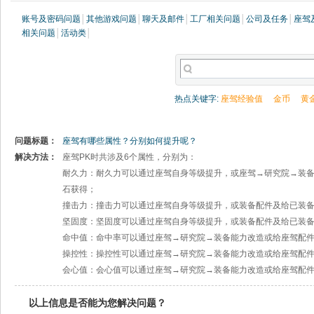
账号及密码问题
│
其他游戏问题
│
聊天及邮件
│
工厂相关问题
│
公司及任务
│
座驾
相关问题
│
活动类
│
热点关键字:
座驾经验值
金币
黄
问题标题：
座驾有哪些属性？分别如何提升呢？
解决方法：
座驾PK时共涉及6个属性，分别为：
耐久力：耐久力可以通过座驾自身等级提升，或座驾→研究院→装
石获得；
撞击力：撞击力可以通过座驾自身等级提升，或装备配件及给已装
坚固度：坚固度可以通过座驾自身等级提升，或装备配件及给已装
命中值：命中率可以通过座驾→研究院→装备能力改造或给座驾配
操控性：操控性可以通过座驾→研究院→装备能力改造或给座驾配
会心值：会心值可以通过座驾→研究院→装备能力改造或给座驾配
以上信息是否能为您解决问题？