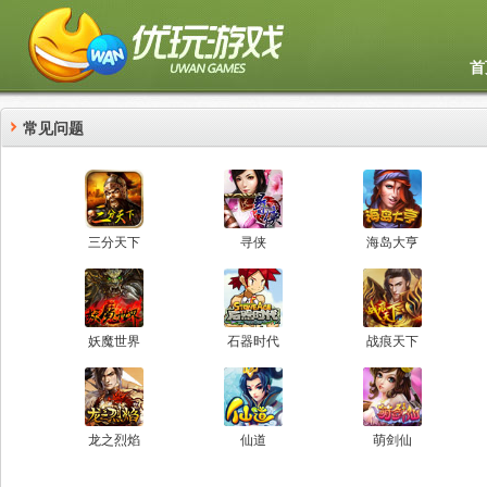
首
常见问题
三分天下
寻侠
海岛大亨
妖魔世界
石器时代
战痕天下
龙之烈焰
仙道
萌剑仙