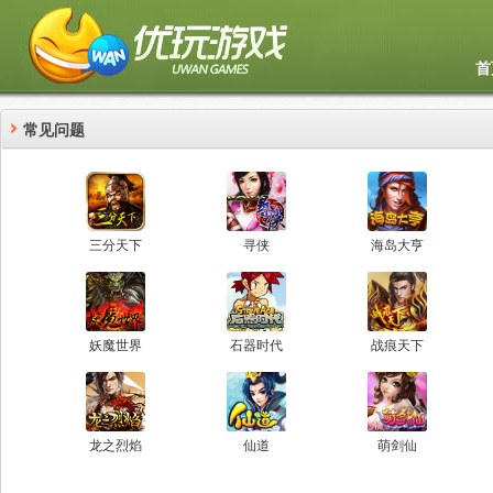
首
常见问题
三分天下
寻侠
海岛大亨
妖魔世界
石器时代
战痕天下
龙之烈焰
仙道
萌剑仙